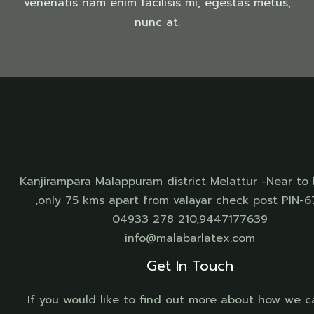
venenatis nam enim facilisis mi, egestas metus,
nunc at.
Kanjirampara Malappuram district Melattur -Near to
,only 75 kms apart from valayar check post PIN-
04933 278 210,9447177639
info@malabarlatex.com
Get In Touch
If you would like to find out more about how we c